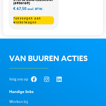
(6906169)
€
67,50
excl. BTW.
Toevoegen aan
winkelwagen
VAN BUUREN ACTIES
Volg ons op
Handige links
Werken bij