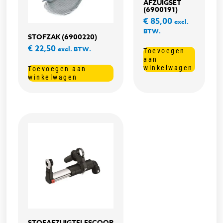
AFZUIGSET
(6900191)
€
85,00
excl.
BTW.
STOFZAK (6900220)
€
22,50
excl. BTW.
Toevoegen
aan
winkelwagen
Toevoegen aan
winkelwagen
STOFAFZUIGTELESCOOP