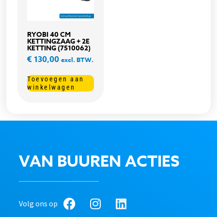
RYOBI 40 CM
KETTINGZAAG + 2E
KETTING (7510062)
€
130,00
excl. BTW.
Toevoegen aan
winkelwagen
VAN BUUREN ACTIES
Volg ons op