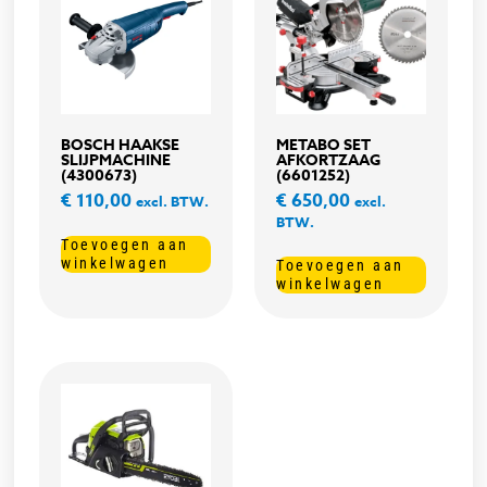
BOSCH HAAKSE
METABO SET
SLIJPMACHINE
AFKORTZAAG
(4300673)
(6601252)
€
110,00
€
650,00
excl. BTW.
excl.
BTW.
Toevoegen aan
winkelwagen
Toevoegen aan
winkelwagen