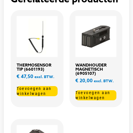
THERMOSENSOR
WANDHOUDER
TIP (6601193)
MAGNETISCH
(6905107)
€
47,50
excl. BTW.
€
20,00
excl. BTW.
Toevoegen aan
Toevoegen aan
winkelwagen
winkelwagen