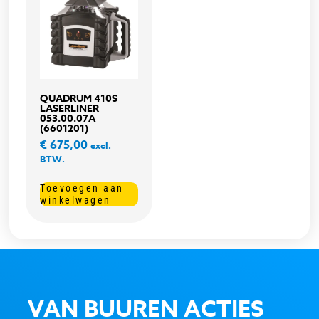
QUADRUM 410S
LASERLINER
053.00.07A
(6601201)
€
675,00
excl.
BTW.
Toevoegen aan
winkelwagen
VAN BUUREN ACTIES