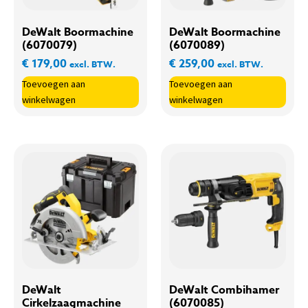
DeWalt Boormachine
DeWalt Boormachine
(6070079)
(6070089)
€
179,00
€
259,00
excl. BTW.
excl. BTW.
Toevoegen aan
Toevoegen aan
winkelwagen
winkelwagen
DeWalt
DeWalt Combihamer
Cirkelzaagmachine
(6070085)