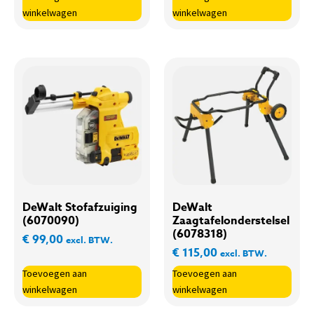
winkelwagen
winkelwagen
DeWalt Stofafzuiging
DeWalt
(6070090)
Zaagtafelonderstelsel
(6078318)
€
99,00
excl. BTW.
€
115,00
excl. BTW.
Toevoegen aan
Toevoegen aan
winkelwagen
winkelwagen